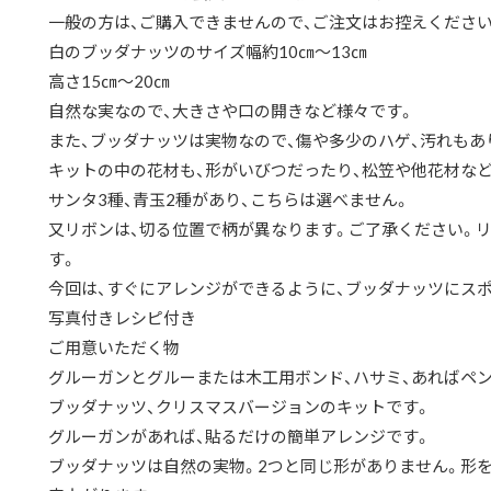
一般の方は、ご購入できませんので、ご注文はお控えください
白のブッダナッツのサイズ幅約10㎝〜13㎝
高さ15㎝〜20㎝
自然な実なので、大きさや口の開きなど様々です。
また、ブッダナッツは実物なので、傷や多少のハゲ、汚れもあ
キットの中の花材も、形がいびつだったり、松笠や他花材な
サンタ3種、青玉2種があり、こちらは選べません。
又リボンは、切る位置で柄が異なります。ご了承ください。
す。
今回は、すぐにアレンジができるように、ブッダナッツにス
写真付きレシピ付き
ご用意いただく物
グルーガンとグルーまたは木工用ボンド、ハサミ、あればペ
ブッダナッツ、クリスマスバージョンのキットです。
グルーガンがあれば、貼るだけの簡単アレンジです。
ブッダナッツは自然の実物。2つと同じ形がありません。形