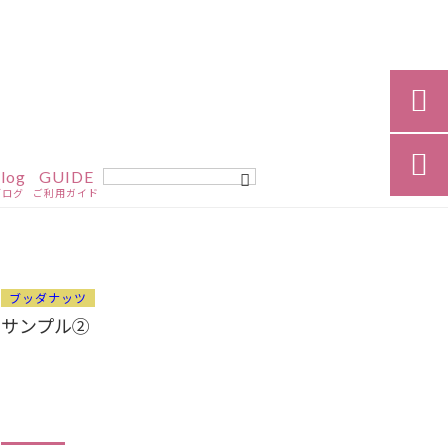


log
GUIDE
ブログ
ご利用ガイド
ブッダナッツ
サンプル②