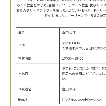
ゃんの教室をはじめ、各種フラワーデザイン教室・出張レッ
あるカタリーヌフラワーを使った、かわいいお人形「ポーリー
開始しました。ポーリーン♡ベル®の認
屋号
倉田 栄子
〒310-0836
住所
茨城県水戸市元吉田町1993-2
営業時間
10：00～18：00
不定休（ご注文は24時間可能
定休日
商品への質問などございまし
い。
代表者名
倉田 栄子
E-mail
info@knapweed-flower.com