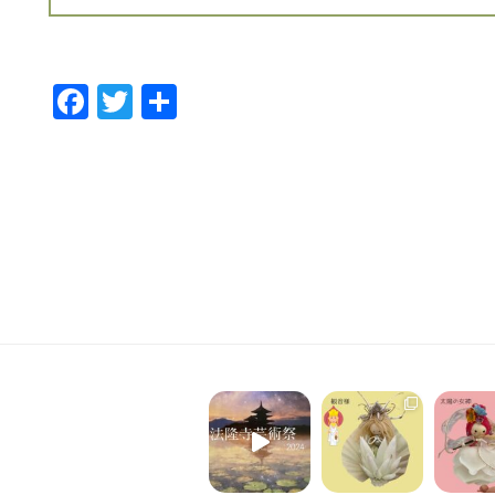
F
T
共
ac
w
有
e
itt
b
er
o
o
k